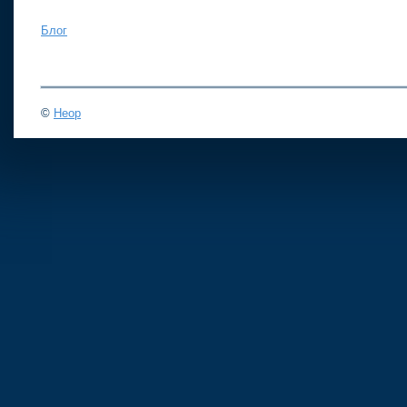
Блог
©
Неор