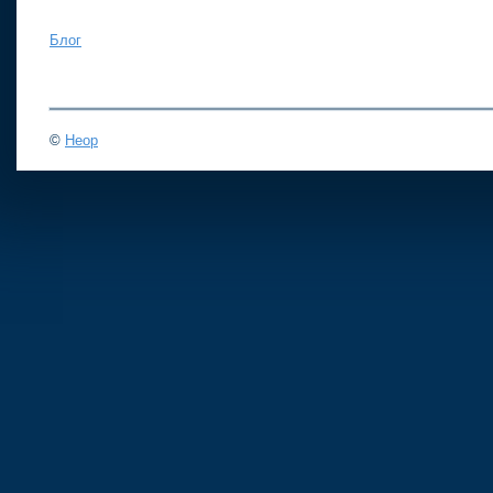
Блог
©
Неор